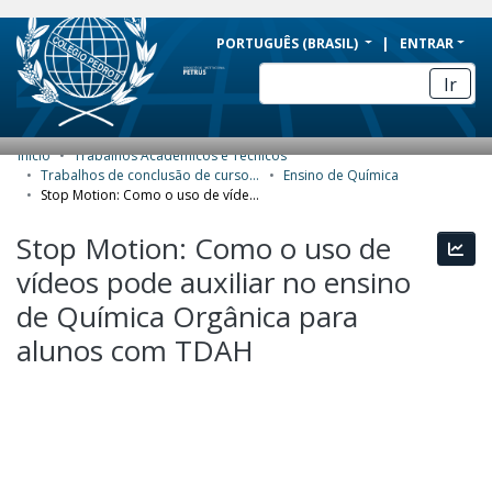
BRAZIL
PORTUGUÊS (BRASIL)
ENTRAR
Simplifique!
Ir
Comunica BR
Participe
Início
Trabalhos Acadêmicos e Técnicos
COMUNIDADES E COLEÇÕES
Acesso à informação
Trabalhos de conclusão de curso de Especialização
Ensino de Química
Stop Motion: Como o uso de vídeos pode auxiliar no ensino de Química Orgânica para alunos com TDAH
Legislação
NAVEGAR
Stop Motion: Como o uso de
Canais
Esta
ESTATÍSTICAS
vídeos pode auxiliar no ensino
SOBRE
de Química Orgânica para
alunos com TDAH