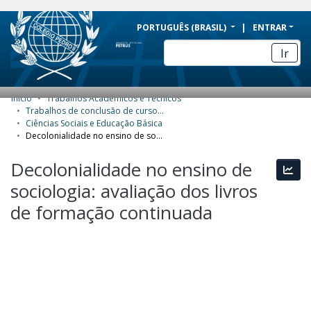
BRAZIL
PORTUGUÊS (BRASIL)
ENTRAR
Simplifique!
Ir
Comunica BR
Participe
Início
Trabalhos Acadêmicos e Técnicos
COMUNIDADES E COLEÇÕES
Acesso à informação
Trabalhos de conclusão de curso de Especialização
Ciências Sociais e Educação Básica
Legislação
NAVEGAR
Decolonialidade no ensino de sociologia: avaliação dos livros de formação continuada
Canais
ESTATÍSTICAS
Decolonialidade no ensino de
Esta
sociologia: avaliação dos livros
SOBRE
de formação continuada