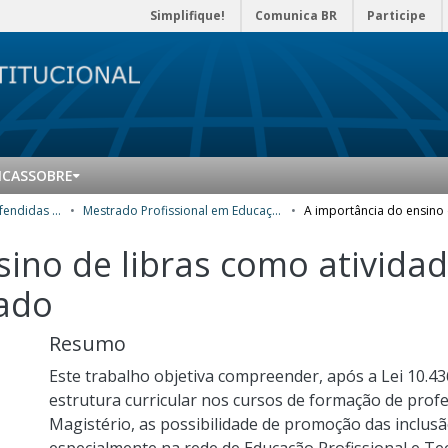
Simplifique!
Comunica BR
Participe
ICAS
SOBRE
Teses e dissertações defendidas no CPII
Mestrado Profissional em Educação Profissional e Tecnológica (ProfEPT) - Dissertações
sino de libras como ativida
rado
Resumo
Este trabalho objetiva compreender, após a Lei 10.436
estrutura curricular nos cursos de formação de prof
Magistério, as possibilidade de promoção das inclus