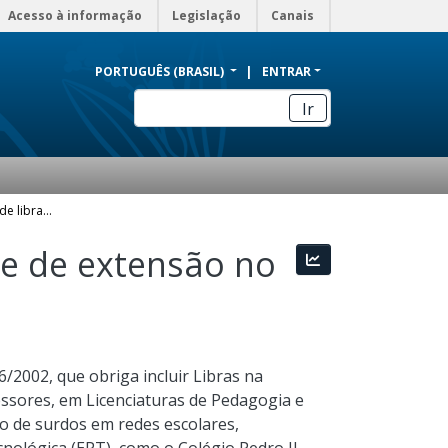
Acesso à informação
Legislação
Canais
PORTUGUÊS (BRASIL)
ENTRAR
Ir
A importância do ensino de libras como atividade de extensão no ensino médio integrado
de de extensão no
Estatísticas
/2002, que obriga incluir Libras na
essores, em Licenciaturas de Pedagogia e
ão de surdos em redes escolares,