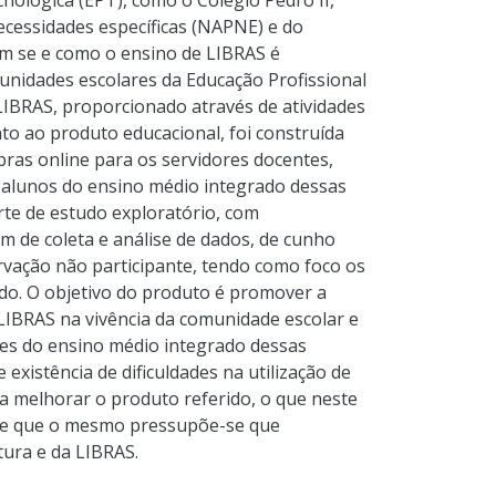
nológica (EPT), como o Colégio Pedro II,
cessidades específicas (NAPNE) e do
 em se e como o ensino de LIBRAS é
munidades escolares da Educação Profissional
 LIBRAS, proporcionado através de atividades
nto ao produto educacional, foi construída
bras online para os servidores docentes,
s alunos do ensino médio integrado dessas
te de estudo exploratório, com
m de coleta e análise de dados, de cunho
rvação não participante, tendo como foco os
do. O objetivo do produto é promover a
 LIBRAS na vivência da comunidade escolar e
des do ensino médio integrado dessas
 existência de dificuldades na utilização de
a melhorar o produto referido, o que neste
s de que o mesmo pressupõe-se que
ura e da LIBRAS.