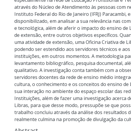
especialmente na rede de Educação Profissional e Tec
através do Núcleo de Atendimento às pessoas com ne
Instituto Federal do Rio de Janeiro (IFRJ) Paracambi,
disponibilizado, em analisar a sua relevância nas co
e tecnológica, além de aferir o impacto do ensino de
de extensão, entre outros objetivos específicos. Qua
uma atividade de extensão, uma Oficina Criativa de Li
podendo ser estendido aos servidores técnicos e ao
instituições, em outros momentos. A metodologia par
levantamento bibliográfico, pesquisa documental, alé
qualitativo. A investigação conta também com a obse
servidores docentes da rede de ensino médio integra
cultura, o conhecimento e os conceitos do ensino de
sua interação no ambiente do espaço escolar das re
Instituições, além de fazer uma investigação acerca de
Libras, para que desse modo, pressupõe se que poss
trabalho concluiu através da análise dos resultado
realmente culmina na promoção de divulgação da cult
Abstract