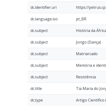
dc.identifier.uri
https://petrus.c
dc.language.iso
pt_BR
dc.subject
História da Áfric
dc.subject
Jongo (Dança)
dc.subject
Matriarcado
dc.subject
Memória e ident
dc.subject
Resistência
dc.title
Tia Maria do Jon
dc.type
Artigo Científico