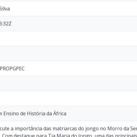
Silva
6:32Z
I/PROPGPEC
m Ensino de História da África
scute a importância das matriarcas do jongo no Morro da Se
o. Com destaque para Tia Maria do Jongo, uma das principai