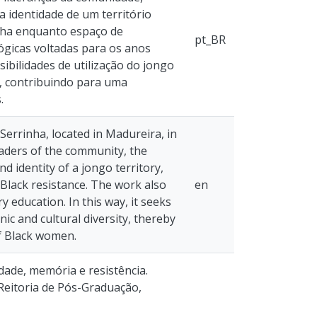
 identidade de um território
inha enquanto espaço de
pt_BR
ógicas voltadas para os anos
ibilidades de utilização do jongo
l, contribuindo para uma
.
Serrinha, located in Madureira, in
eaders of the community, the
 identity of a jongo territory,
 Black resistance. The work also
en
 education. In this way, it seeks
nic and cultural diversity, thereby
of Black women.
idade, memória e resistência.
ó-Reitoria de Pós-Graduação,