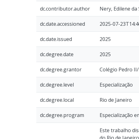
dc.contributor.author
Nery, Edilene da 
dc.date.accessioned
2025-07-23T14:4
dc.date.issued
2025
dc.degree.date
2025
dc.degree.grantor
Colégio Pedro I
dc.degree.level
Especialização
dc.degree.local
Rio de Janeiro
dc.degree.program
Especialização e
Este trabalho di
do Rio de Janeir