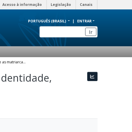
Acesso à informação
Legislação
Canais
PORTUGUÊS (BRASIL)
ENTRAR
Ir
Tia Maria do Jongo e as matriarcas da Serrinha: identidade, memória e resistência
identidade,
Estatísticas