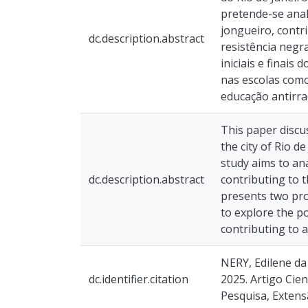
pretende-se anal
jongueiro, contr
dc.description.abstract
resistência negr
iniciais e finais
nas escolas como
educação antirra
This paper discu
the city of Rio d
study aims to an
dc.description.abstract
contributing to t
presents two prop
to explore the po
contributing to 
NERY, Edilene da 
dc.identifier.citation
2025. Artigo Cien
Pesquisa, Extensã