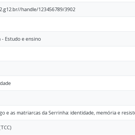
p2.g12.br//handle/123456789/3902
a - Estudo e ensino
idade
go e as matriarcas da Serrinha: identidade, memória e resist
 (TCC)