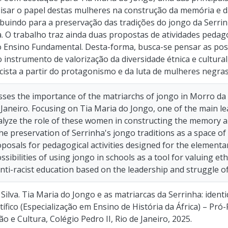
isar o papel destas mulheres na construção da memória e da
ibuindo para a preservação das tradições do jongo da Serr
a. O trabalho traz ainda duas propostas de atividades pedag
 do Ensino Fundamental. Desta-forma, busca-se pensar as poss
 instrumento de valorização da diversidade étnica e cultura
cista a partir do protagonismo e da luta de mulheres negras
sses the importance of the matriarchs of jongo in Morro da 
e Janeiro. Focusing on Tia Maria do Jongo, one of the main l
alyze the role of these women in constructing the memory and
he preservation of Serrinha's jongo traditions as a space of
osals for pedagogical activities designed for the elementary
ssibilities of using jongo in schools as a tool for valuing eth
anti-racist education based on the leadership and struggle 
Silva. Tia Maria do Jongo e as matriarcas da Serrinha: ident
tífico (Especialização em Ensino de História da África) – Pr
o e Cultura, Colégio Pedro II, Rio de Janeiro, 2025.