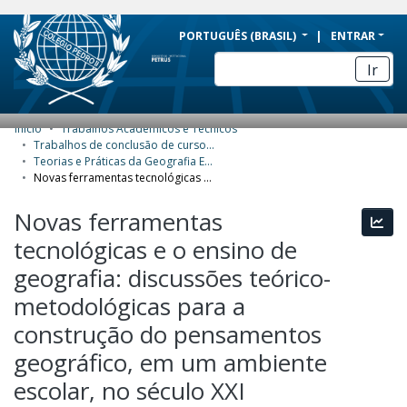
BRAZIL
PORTUGUÊS (BRASIL)
ENTRAR
Simplifique!
Ir
Comunica BR
Participe
Início
Trabalhos Acadêmicos e Técnicos
COMUNIDADES E COLEÇÕES
Acesso à informação
Trabalhos de conclusão de curso de Especialização
Teorias e Práticas da Geografia Escolar
Legislação
NAVEGAR
Novas ferramentas tecnológicas e o ensino de geografia: discussões teórico-metodológicas para a construção do pensamentos geográfico, em um ambiente escolar, no século XXI
Canais
ESTATÍSTICAS
Novas ferramentas
Esta
tecnológicas e o ensino de
SOBRE
geografia: discussões teórico-
metodológicas para a
construção do pensamentos
geográfico, em um ambiente
escolar, no século XXI