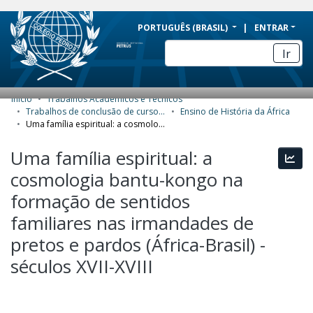
BRAZIL
PORTUGUÊS (BRASIL)
ENTRAR
Simplifique!
Ir
Comunica BR
Participe
Início
Trabalhos Acadêmicos e Técnicos
COMUNIDADES E COLEÇÕES
Acesso à informação
Trabalhos de conclusão de curso de Especialização
Ensino de História da África
Uma família espiritual: a cosmologia bantu-kongo na formação de sentidos familiares nas irmandades de pretos e pardos (África-Brasil) - séculos XVII-XVIII
Legislação
NAVEGAR
Uma família espiritual: a
Canais
Esta
ESTATÍSTICAS
cosmologia bantu-kongo na
SOBRE
formação de sentidos
familiares nas irmandades de
pretos e pardos (África-Brasil) -
séculos XVII-XVIII