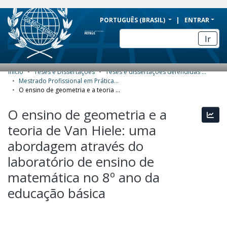
BRAZIL
PORTUGUÊS (BRASIL)
ENTRAR
Simplifique!
Ir
Comunica BR
Participe
Início
Teses e Dissertações
Teses e dissertações defendidas no CPII
COMUNIDADES E COLEÇÕES
Acesso à informação
Mestrado Profissional em Práticas de Educação Básica (MPPEB) - Dissertações
O ensino de geometria e a teoria de Van Hiele: uma abordagem através do laboratório de ensino de matemática no 8º ano da educação básica
Legislação
NAVEGAR
O ensino de geometria e a
Canais
Esta
ESTATÍSTICAS
teoria de Van Hiele: uma
SOBRE
abordagem através do
laboratório de ensino de
matemática no 8º ano da
educação básica