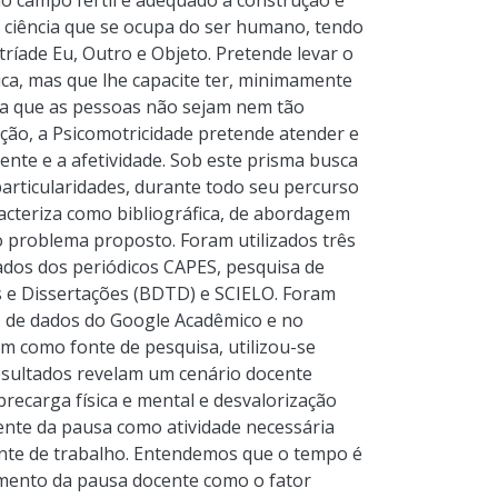
mo campo fértil e adequado à construção e
a ciência que se ocupa do ser humano, tendo
íade Eu, Outro e Objeto. Pretende levar o
a, mas que lhe capacite ter, minimamente
a que as pessoas não sejam nem tão
ação, a Psicomotricidade pretende atender e
mente e a afetividade. Sob este prisma busca
articularidades, durante todo seu percurso
acteriza como bibliográfica, de abordagem
do problema proposto. Foram utilizados três
dados dos periódicos CAPES, pesquisa de
s e Dissertações (BDTD) e SCIELO. Foram
o de dados do Google Acadêmico e no
m como fonte de pesquisa, utilizou-se
resultados revelam um cenário docente
brecarga física e mental e desvalorização
ente da pausa como atividade necessária
nte de trabalho. Entendemos que o tempo é
omento da pausa docente como o fator