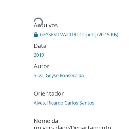
Carregando...
Arquivos
GEYSESILVA2019TCC.pdf
(720.15 KB)
Data
2019
Autor
Silva, Geyse Fonseca da
Orientador
Alves, Ricardo Carlos Santos
Nome da
universidade/Departamento