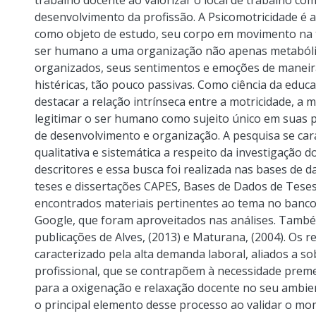
trabalho docente ao valorizar o local de trabalho co
desenvolvimento da profissão. A Psicomotricidade é 
como objeto de estudo, seu corpo em movimento na tr
ser humano a uma organização não apenas metabólic
organizados, seus sentimentos e emoções de maneir
histéricas, tão pouco passivas. Como ciência da educ
destacar a relação intrínseca entre a motricidade, a 
legitimar o ser humano como sujeito único em suas p
de desenvolvimento e organização. A pesquisa se car
qualitativa e sistemática a respeito da investigação 
descritores e essa busca foi realizada nas bases de 
teses e dissertações CAPES, Bases de Dados de Tese
encontrados materiais pertinentes ao tema no banc
Google, que foram aproveitados nas análises. També
publicações de Alves, (2013) e Maturana, (2004). Os 
caracterizado pela alta demanda laboral, aliados a so
profissional, que se contrapõem à necessidade prem
para a oxigenação e relaxação docente no seu ambie
o principal elemento desse processo ao validar o m