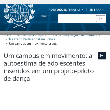
BRAZIL
PORTUGUÊS (BRASIL)
ENTRAR
Simplifique!
Ir
Comunica BR
Participe
Início
Teses e Dissertações
Teses e dissertações defendidas no CPII
COMUNIDADES E COLEÇÕES
Acesso à informação
Mestrado Profissional em Práticas de Educação Básica (MPPEB) - Dissertações
Um campus em movimento: a autoestima de adolescentes inseridos em um projeto-piloto de dança
Legislação
NAVEGAR
Um campus em movimento: a
Canais
Esta
ESTATÍSTICAS
autoestima de adolescentes
SOBRE
inseridos em um projeto-piloto
de dança