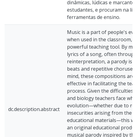
dinâmicas, lúdicas e marcante
estudantes, e procuram na lit
ferramentas de ensino.
Music is a part of people's eve
when used in the classroom, i
powerful teaching tool. By mod
lyrics of a song, often throu
reinterpretation, a parody is c
beats and repetitive choruses t
mind, these compositions are 
effective in facilitating the te
process. Given the difficulties
and biology teachers face whe
evolution—whether due to relig
dc.description.abstract
insecurities arising from the g
educational materials—this wo
an original educational produc
musical parody inspired by the