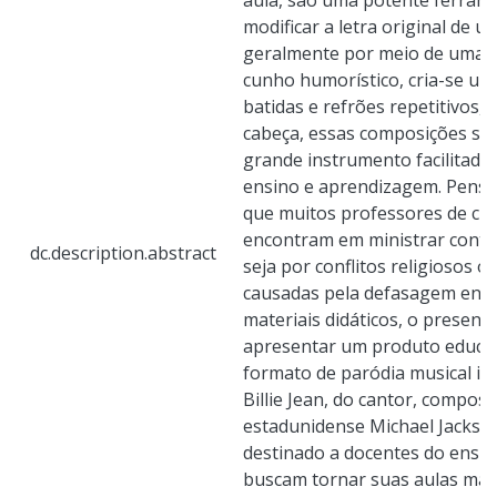
aula, são uma potente ferrame
modificar a letra original de u
geralmente por meio de uma 
cunho humorístico, cria-se um
batidas e refrões repetitivos,
cabeça, essas composições sã
grande instrumento facilitado
ensino e aprendizagem. Pensa
que muitos professores de ciên
encontram em ministrar conte
dc.description.abstract
seja por conflitos religiosos 
causadas pela defasagem enc
materiais didáticos, o present
apresentar um produto educac
formato de paródia musical in
Billie Jean, do cantor, composi
estadunidense Michael Jackson
destinado a docentes do ensin
buscam tornar suas aulas mais