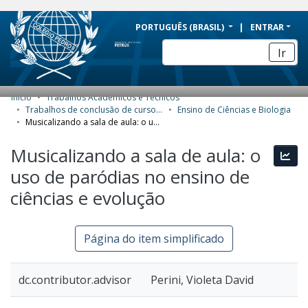
BRAZIL
PORTUGUÊS (BRASIL)
ENTRAR
Simplifique!
Ir
Comunica BR
Participe
Início
Trabalhos Acadêmicos e Técnicos
COMUNIDADES E COLEÇÕES
Acesso à informação
Trabalhos de conclusão de curso de Especialização
Ensino de Ciências e Biologia
Musicalizando a sala de aula: o uso de paródias no ensino de ciências e evolução
Legislação
NAVEGAR
Musicalizando a sala de aula: o
Canais
Esta
ESTATÍSTICAS
uso de paródias no ensino de
SOBRE
ciências e evolução
Página do item simplificado
dc.contributor.advisor
Perini, Violeta David