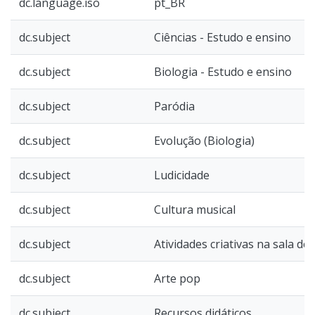
dc.language.iso
pt_BR
dc.subject
Ciências - Estudo e ensino
dc.subject
Biologia - Estudo e ensino
dc.subject
Paródia
dc.subject
Evolução (Biologia)
dc.subject
Ludicidade
dc.subject
Cultura musical
dc.subject
Atividades criativas na sala de 
dc.subject
Arte pop
dc.subject
Recursos didáticos