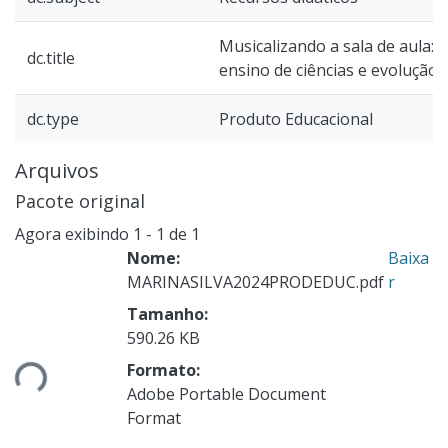
Musicalizando a sala de aula: 
dc.title
ensino de ciências e evolução
dc.type
Produto Educacional
Arquivos
Pacote original
Agora exibindo
1 - 1 de 1
Nome:
Baixa
MARINASILVA2024PRODEDUC.pdf
r
Tamanho:
ando...
590.26 KB
Formato:
Adobe Portable Document
Format