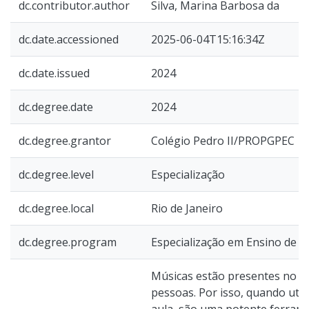
dc.contributor.author
Silva, Marina Barbosa da
dc.date.accessioned
2025-06-04T15:16:34Z
dc.date.issued
2024
dc.degree.date
2024
dc.degree.grantor
Colégio Pedro II/PROPGPEC
dc.degree.level
Especialização
dc.degree.local
Rio de Janeiro
dc.degree.program
Especialização em Ensino de Ci
Músicas estão presentes no co
pessoas. Por isso, quando util