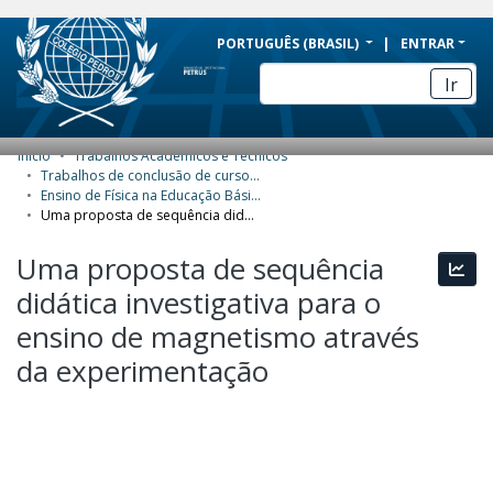
BRAZIL
PORTUGUÊS (BRASIL)
ENTRAR
Simplifique!
Ir
Comunica BR
Participe
Início
Trabalhos Acadêmicos e Técnicos
COMUNIDADES E COLEÇÕES
Acesso à informação
Trabalhos de conclusão de curso de Especialização
Ensino de Física na Educação Básica
Legislação
NAVEGAR
Uma proposta de sequência didática investigativa para o ensino de magnetismo através da experimentação
Canais
ESTATÍSTICAS
Uma proposta de sequência
Esta
didática investigativa para o
SOBRE
ensino de magnetismo através
da experimentação