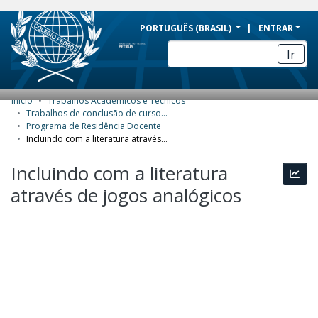
BRAZIL
PORTUGUÊS (BRASIL)
ENTRAR
Simplifique!
Ir
Comunica BR
Participe
Início
Trabalhos Acadêmicos e Técnicos
COMUNIDADES E COLEÇÕES
Acesso à informação
Trabalhos de conclusão de curso de Especialização
Programa de Residência Docente
Legislação
NAVEGAR
Incluindo com a literatura através de jogos analógicos
Canais
ESTATÍSTICAS
Incluindo com a literatura
Esta
através de jogos analógicos
SOBRE