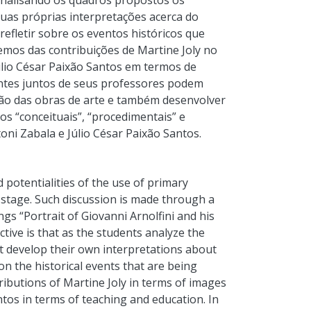
analisando os quadros propostos os
uas próprias interpretações acerca do
efletir sobre os eventos históricos que
emos das contribuições de Martine Joly no
úlio César Paixão Santos em termos de
ntes juntos de seus professores podem
ão das obras de arte e também desenvolver
s “conceituais”, “procedimentais” e
oni Zabala e Júlio César Paixão Santos.
d potentialities of the use of primary
l stage. Such discussion is made through a
gs “Portrait of Giovanni Arnolfini and his
tive is that as the students analyze the
 develop their own interpretations about
pon the historical events that are being
tributions of Martine Joly in terms of images
tos in terms of teaching and education. In