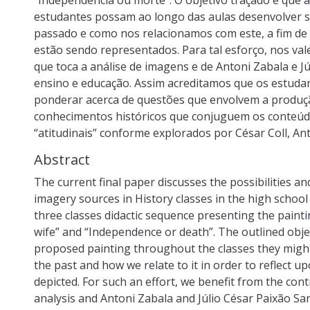
“Independência ou morte”. O objetivo traçado é que 
estudantes possam ao longo das aulas desenvolver s
passado e como nos relacionamos com este, a fim de r
estão sendo representados. Para tal esforço, nos val
que toca a análise de imagens e de Antoni Zabala e J
ensino e educação. Assim acreditamos que os estuda
ponderar acerca de questões que envolvem a produç
conhecimentos históricos que conjuguem os conteúdo
“atitudinais” conforme explorados por César Coll, Ant
Abstract
The current final paper discusses the possibilities an
imagery sources in History classes in the high schoo
three classes didactic sequence presenting the paintin
wife” and “Independence or death”. The outlined objec
proposed painting throughout the classes they might
the past and how we relate to it in order to reflect u
depicted. For such an effort, we benefit from the con
analysis and Antoni Zabala and Júlio César Paixão San