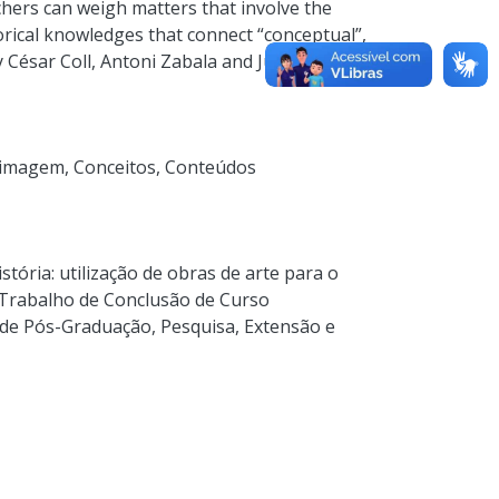
chers can weigh matters that involve the
orical knowledges that connect “conceptual”,
y César Coll, Antoni Zabala and Júlio César
e imagem
,
Conceitos
,
Conteúdos
ória: utilização de obras de arte para o
 Trabalho de Conclusão de Curso
a de Pós-Graduação, Pesquisa, Extensão e