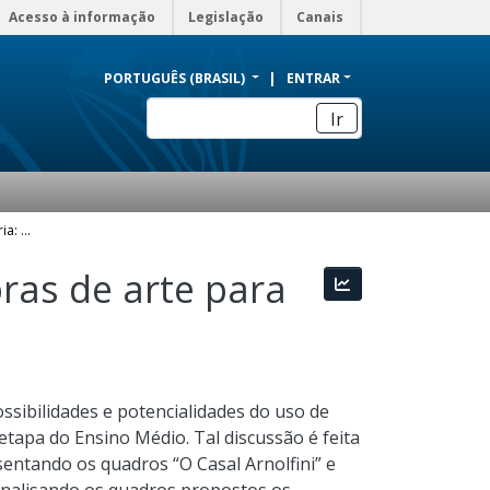
Acesso à informação
Legislação
Canais
PORTUGUÊS (BRASIL)
ENTRAR
Ir
A imagem no ensino de história: utilização de obras de arte para o desenvolvimento de conhecimentos históricos
bras de arte para
Estatísticas
ssibilidades e potencialidades do uso de
etapa do Ensino Médio. Tal discussão é feita
sentando os quadros “O Casal Arnolfini” e