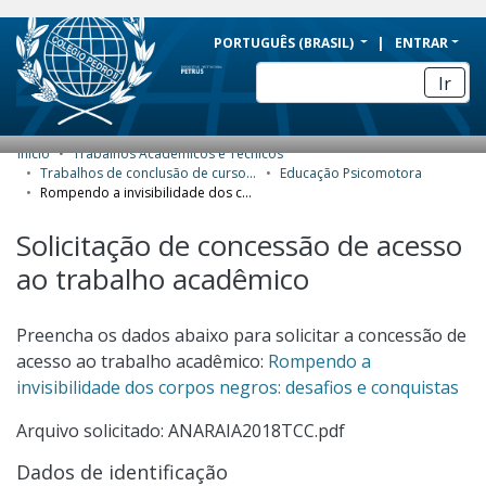
BRAZIL
PORTUGUÊS (BRASIL)
ENTRAR
Simplifique!
Ir
Comunica BR
Participe
Início
Trabalhos Acadêmicos e Técnicos
COMUNIDADES E COLEÇÕES
Acesso à informação
Trabalhos de conclusão de curso de Especialização
Educação Psicomotora
Rompendo a invisibilidade dos corpos negros: desafios e conquistas
Legislação
NAVEGAR
Solicitação de concessão de acesso
Canais
ESTATÍSTICAS
ao trabalho acadêmico
SOBRE
Preencha os dados abaixo para solicitar a concessão de
acesso ao trabalho acadêmico:
Rompendo a
invisibilidade dos corpos negros: desafios e conquistas
Arquivo solicitado: ANARAIA2018TCC.pdf
Dados de identificação