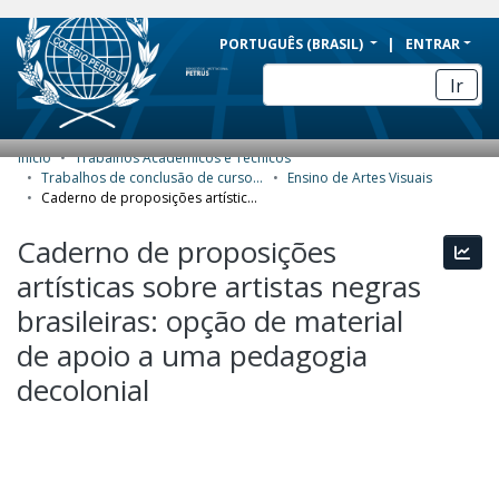
BRAZIL
PORTUGUÊS (BRASIL)
ENTRAR
Simplifique!
Ir
Comunica BR
Participe
Início
Trabalhos Acadêmicos e Técnicos
COMUNIDADES E COLEÇÕES
Acesso à informação
Trabalhos de conclusão de curso de Especialização
Ensino de Artes Visuais
Caderno de proposições artísticas sobre artistas negras brasileiras: opção de material de apoio a uma pedagogia decolonial
Legislação
NAVEGAR
Caderno de proposições
Canais
Esta
ESTATÍSTICAS
artísticas sobre artistas negras
SOBRE
brasileiras: opção de material
de apoio a uma pedagogia
decolonial