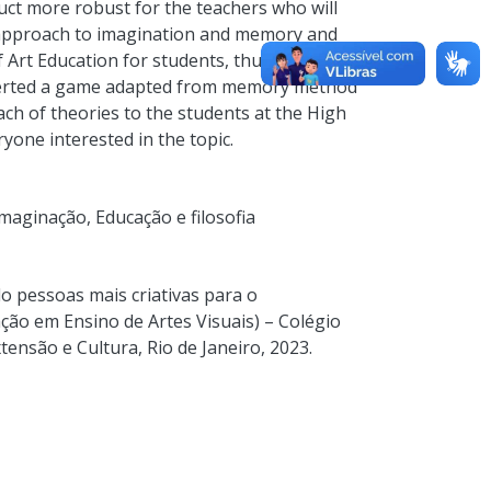
uct more robust for the teachers who will
al approach to imagination and memory and
 Art Education for students, thus having, a
inserted a game adapted from memory method
ch of theories to the students at the High
eryone interested in the topic.
Imaginação
,
Educação e filosofia
o pessoas mais criativas para o
ção em Ensino de Artes Visuais) – Colégio
tensão e Cultura, Rio de Janeiro, 2023.