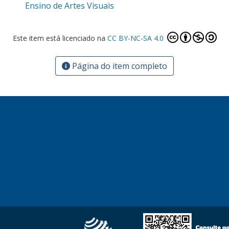
Ensino de Artes Visuais
Este item está licenciado na
CC BY-NC-SA 4.0
Página do item completo