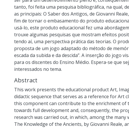
ser para um desenvolvimento pleno e, consequente
tanto, foi feita uma pesquisa bibliográfica, na qual,
as principais: O Saber dos Antigos, de Giovanni Reale,
fim de tornar o embasamento do produto educacional
usá-lo, este produto educacional fez uma abordagem 
trouxe algumas pesquisas que mostram efeitos posit
tendo aí, uma perspectiva prática das teorias. O prod
proposta de um jogo adaptado do método de memória 
escada da subida e da descida”. A inserção do jogo vi
para os discentes do Ensino Médio. Espera-se que sej
interessados no tema.
Abstract
This work presents the educational product Art, Ima
didactic sequence that serves as a reference for Art 
this component can contribute to the enrichment of 
towards full development and, consequently, the prog
research was carried out, in which, among the many 
The Knowledge of the Ancients, by Giovanni Reale, an