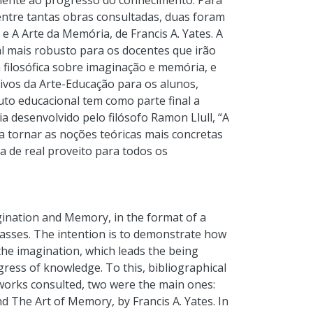
mente ao progresso do conhecimento. Para
 dentre tantas obras consultadas, duas foram
 e A Arte da Memória, de Francis A. Yates. A
 mais robusto para os docentes que irão
filosófica sobre imaginação e memória, e
ivos da Arte-Educação para os alunos,
uto educacional tem como parte final a
desenvolvido pelo filósofo Ramon Llull, “A
sa tornar as noções teóricas mais concretas
a de real proveito para todos os
gination and Memory, in the format of a
classes. The intention is to demonstrate how
the imagination, which leads the being
ress of knowledge. To this, bibliographical
works consulted, two were the main ones:
d The Art of Memory, by Francis A. Yates. In