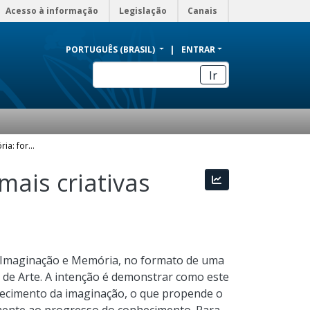
Acesso à informação
Legislação
Canais
PORTUGUÊS (BRASIL)
ENTRAR
Ir
Arte imaginação e memória: formando pessoas mais criativas para o conhecimento
ais criativas
Estatísticas
, Imaginação e Memória, no formato de uma
s de Arte. A intenção é demonstrar como este
uecimento da imaginação, o que propende o