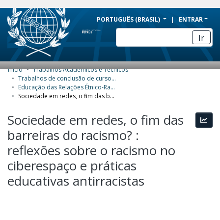
BRAZIL
PORTUGUÊS (BRASIL)
ENTRAR
Simplifique!
Ir
Comunica BR
Participe
Início
Trabalhos Acadêmicos e Técnicos
COMUNIDADES E COLEÇÕES
Acesso à informação
Trabalhos de conclusão de curso de Especialização
Educação das Relações Étnico-Raciais no Ensino Básico (Ererebá)
Legislação
NAVEGAR
Sociedade em redes, o fim das barreiras do racismo? : reflexões sobre o racismo no ciberespaço e práticas educativas antirracistas
Canais
ESTATÍSTICAS
Sociedade em redes, o fim das
Esta
barreiras do racismo? :
SOBRE
reflexões sobre o racismo no
ciberespaço e práticas
educativas antirracistas