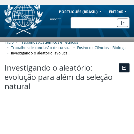
BRAZIL
PORTUGUÊS (BRASIL)
ENTRAR
Simplifique!
Ir
Comunica BR
Participe
Início
Trabalhos Acadêmicos e Técnicos
COMUNIDADES E COLEÇÕES
Acesso à informação
Trabalhos de conclusão de curso de Especialização
Ensino de Ciências e Biologia
Investigando o aleatório: evolução para além da seleção natural
Legislação
NAVEGAR
Investigando o aleatório:
Canais
Esta
ESTATÍSTICAS
evolução para além da seleção
SOBRE
natural