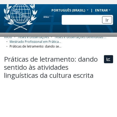
BRAZIL
PORTUGUÊS (BRASIL)
ENTRAR
Simplifique!
Ir
Comunica BR
Participe
Início
Teses e Dissertações
Teses e dissertações defendidas no CPII
COMUNIDADES E COLEÇÕES
Acesso à informação
Mestrado Profissional em Práticas de Educação Básica (MPPEB) - Dissertações
Práticas de letramento: dando sentido às atividades linguísticas da cultura escrita
Legislação
NAVEGAR
Práticas de letramento: dando
Canais
Esta
ESTATÍSTICAS
sentido às atividades
SOBRE
linguísticas da cultura escrita