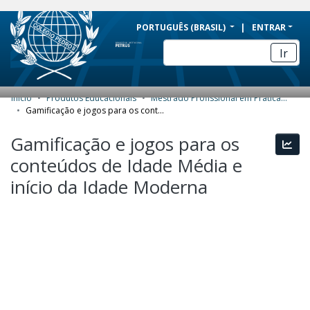
BRAZIL
PORTUGUÊS (BRASIL)
ENTRAR
Simplifique!
Ir
Comunica BR
Participe
Início
Produtos Educacionais
Mestrado Profissional em Práticas de Educação Básica (MPPEB) - Produtos Educacionais
COMUNIDADES E COLEÇÕES
Acesso à informação
Gamificação e jogos para os conteúdos de Idade Média e início da Idade Moderna
Legislação
NAVEGAR
Gamificação e jogos para os
Esta
Canais
conteúdos de Idade Média e
ESTATÍSTICAS
início da Idade Moderna
SOBRE