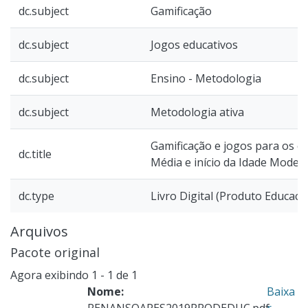
dc.subject
Gamificação
dc.subject
Jogos educativos
dc.subject
Ensino - Metodologia
dc.subject
Metodologia ativa
Gamificação e jogos para os c
dc.title
Média e início da Idade Moder
dc.type
Livro Digital (Produto Educaci
Arquivos
Pacote original
Agora exibindo
1 - 1 de 1
Nome:
Baixa
RENANSOARES2019PRODEDUC.pdf
r