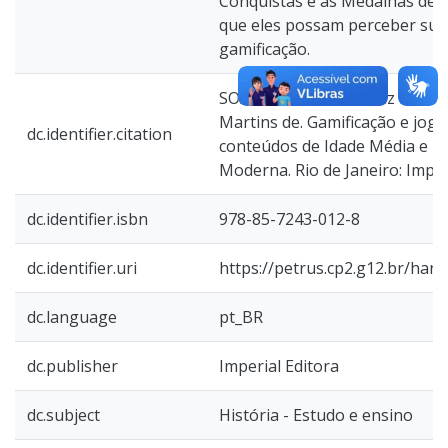
Conquistas e as Medalhas de 
que eles possam perceber sua
gamificação.
SOARES, Renan da Cruz Padilha
Martins de. Gamificação e jogo
dc.identifier.citation
conteúdos de Idade Média e iní
Moderna. Rio de Janeiro: Imper
dc.identifier.isbn
978-85-7243-012-8
dc.identifier.uri
https://petrus.cp2.g12.br/han
dc.language
pt_BR
dc.publisher
Imperial Editora
dc.subject
História - Estudo e ensino