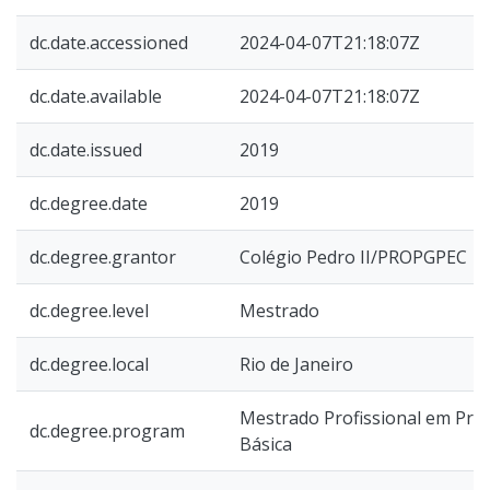
dc.date.accessioned
2024-04-07T21:18:07Z
dc.date.available
2024-04-07T21:18:07Z
dc.date.issued
2019
dc.degree.date
2019
dc.degree.grantor
Colégio Pedro II/PROPGPEC
dc.degree.level
Mestrado
dc.degree.local
Rio de Janeiro
Mestrado Profissional em Prát
dc.degree.program
Básica