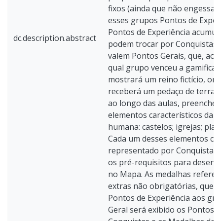
fixos (ainda que não engessad
esses grupos Pontos de Exper
Pontos de Experiência acumul
dc.description.abstract
podem trocar por Conquistas.
valem Pontos Gerais, que, ao f
qual grupo venceu a gamifica
mostrará um reino fictício, on
receberá um pedaço de terra 
ao longo das aulas, preenche
elementos característicos da 
humana: castelos; igrejas; plan
Cada um desses elementos cit
representado por Conquistas.
os pré-requisitos para desenvo
no Mapa. As medalhas referem
extras não obrigatórias, que
Pontos de Experiência aos gru
Geral será exibido os Pontos G