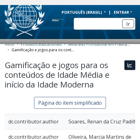
BRAZIL
PORTUGUÊS (BRASIL)
ENTRAR
Simplifique!
Ir
Comunica BR
Participe
Início
Produtos Educacionais
Mestrado Profissional em Práticas de Educação Básica (MPPEB) - Produtos Educacionais
COMUNIDADES E COLEÇÕES
Acesso à informação
Gamificação e jogos para os conteúdos de Idade Média e início da Idade Moderna
Legislação
NAVEGAR
Gamificação e jogos para os
Esta
Canais
conteúdos de Idade Média e
ESTATÍSTICAS
início da Idade Moderna
SOBRE
Página do item simplificado
dc.contributor.author
Soares, Renan da Cruz Padilha
dc.contributor.author
Oliveira, Marcia Martins de