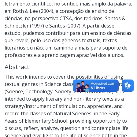
letramento científico, no sentido mais amplo da palavra,
em Roth & Lee (2004), a concepção de ensino de
ciências, na perspectiva CTSA, dos teóricos, Santos &
Schnetzler (1997) e Santos (2007). A partir desse
estudo, pudemos contribuir para um ensino de ciências
que revele, pelo uso dos gêneros textuais, textos
literários ou não, um caminho a mais para suporte de
professores e a aprendizagem aprazível dos alunos.
Abstract
This work intends to cover the possibilities of using
textual genres in Science classes, with a CTSA approach
(Science, Technology, Society and Environment). It is
intended to apply literary and non-literary texts as a
strategy/instrument of stimulation, appreciate, and
record the classes of Natural Sciences, in the Early
Years of Elementary School, providing opportunity to
discuss, reflect, analyze, question and contemplate life
science and give light to the life of science both in the