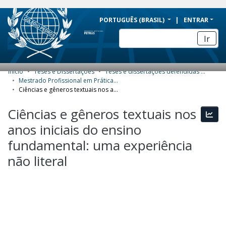
BRAZIL
PORTUGUÊS (BRASIL)
ENTRAR
Simplifique!
Ir
Comunica BR
Participe
Início
Teses e Dissertações
Teses e dissertações defendidas no CPII
COMUNIDADES E COLEÇÕES
Acesso à informação
Mestrado Profissional em Práticas de Educação Básica (MPPEB) - Dissertações
Ciências e gêneros textuais nos anos iniciais do ensino fundamental: uma experiência não literal
Legislação
NAVEGAR
Ciências e gêneros textuais nos
Canais
Esta
ESTATÍSTICAS
anos iniciais do ensino
SOBRE
fundamental: uma experiência
não literal