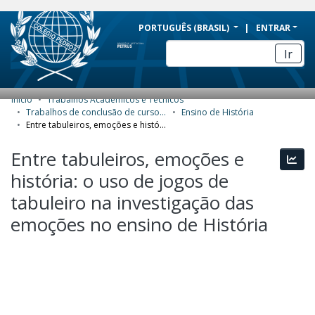
BRAZIL
PORTUGUÊS (BRASIL)
ENTRAR
Simplifique!
Ir
Comunica BR
Participe
Início
Trabalhos Acadêmicos e Técnicos
COMUNIDADES E COLEÇÕES
Acesso à informação
Trabalhos de conclusão de curso de Especialização
Ensino de História
Entre tabuleiros, emoções e história: o uso de jogos de tabuleiro na investigação das emoções no ensino de História
Legislação
NAVEGAR
Entre tabuleiros, emoções e
Canais
Esta
ESTATÍSTICAS
história: o uso de jogos de
SOBRE
tabuleiro na investigação das
emoções no ensino de História