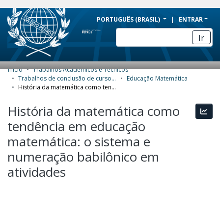
BRAZIL
PORTUGUÊS (BRASIL)
ENTRAR
Simplifique!
Ir
Comunica BR
Participe
Início
Trabalhos Acadêmicos e Técnicos
COMUNIDADES E COLEÇÕES
Acesso à informação
Trabalhos de conclusão de curso de Especialização
Educação Matemática
História da matemática como tendência em educação matemática: o sistema e numeração babilônico em atividades
Legislação
NAVEGAR
História da matemática como
Canais
Esta
ESTATÍSTICAS
tendência em educação
SOBRE
matemática: o sistema e
numeração babilônico em
atividades