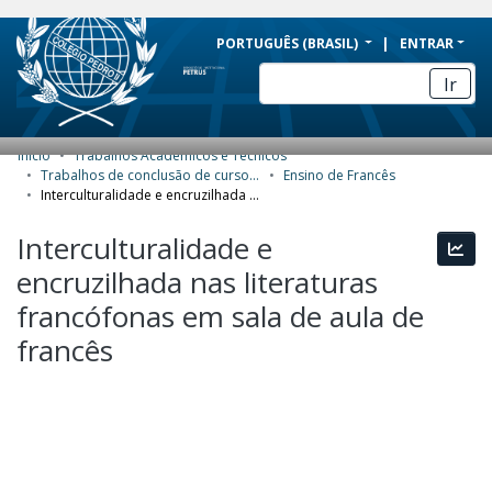
BRAZIL
PORTUGUÊS (BRASIL)
ENTRAR
Simplifique!
Ir
Comunica BR
Participe
Início
Trabalhos Acadêmicos e Técnicos
COMUNIDADES E COLEÇÕES
Acesso à informação
Trabalhos de conclusão de curso de Especialização
Ensino de Francês
Interculturalidade e encruzilhada nas literaturas francófonas em sala de aula de francês
Legislação
NAVEGAR
Interculturalidade e
Canais
Esta
ESTATÍSTICAS
encruzilhada nas literaturas
SOBRE
francófonas em sala de aula de
francês