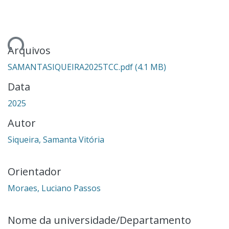
gando...
Arquivos
SAMANTASIQUEIRA2025TCC.pdf
(4.1 MB)
Data
2025
Autor
Siqueira, Samanta Vitória
Orientador
Moraes, Luciano Passos
Nome da universidade/Departamento