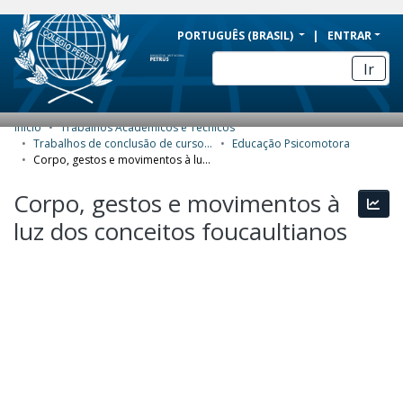
BRAZIL
PORTUGUÊS (BRASIL)
ENTRAR
Simplifique!
Ir
Comunica BR
Participe
Início
Trabalhos Acadêmicos e Técnicos
COMUNIDADES E COLEÇÕES
Acesso à informação
Trabalhos de conclusão de curso de Especialização
Educação Psicomotora
Corpo, gestos e movimentos à luz dos conceitos foucaultianos
Legislação
NAVEGAR
Corpo, gestos e movimentos à
Canais
Esta
ESTATÍSTICAS
luz dos conceitos foucaultianos
SOBRE
Carregando...