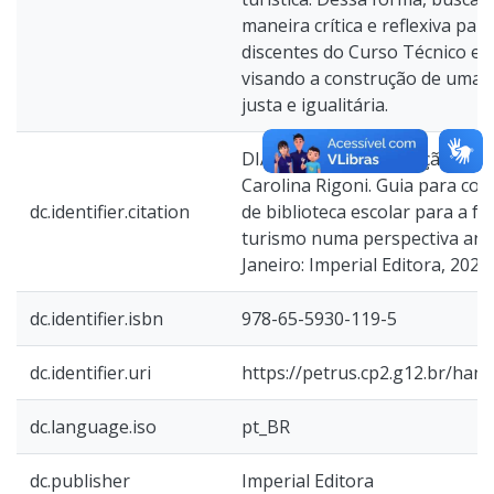
maneira crítica e reflexiva pa
discentes do Curso Técnico em
visando a construção de uma 
justa e igualitária.
DIAS, Maria da Conceição No
Carolina Rigoni. Guia para co
dc.identifier.citation
de biblioteca escolar para a f
turismo numa perspectiva antir
Janeiro: Imperial Editora, 2024.
dc.identifier.isbn
978-65-5930-119-5
dc.identifier.uri
https://petrus.cp2.g12.br/han
dc.language.iso
pt_BR
dc.publisher
Imperial Editora