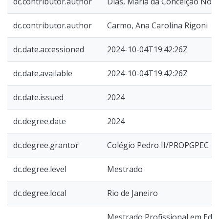
dc.contributor.author
Dias, Maria da Conceição Nov
dc.contributor.author
Carmo, Ana Carolina Rigoni
dc.date.accessioned
2024-10-04T19:42:26Z
dc.date.available
2024-10-04T19:42:26Z
dc.date.issued
2024
dc.degree.date
2024
dc.degree.grantor
Colégio Pedro II/PROPGPEC
dc.degree.level
Mestrado
dc.degree.local
Rio de Janeiro
Mestrado Profissional em Educ