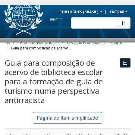
BRAZIL
PORTUGUÊS (BRASIL)
ENTRAR
Simplifique!
Ir
Comunica BR
Participe
Início
Produtos Educacionais
Mestrado Profissional em Educação Profissional e Tecnológica (ProfEPT) - Produtos Educacionais
COMUNIDADES E COLEÇÕES
Acesso à informação
Guia para composição de acervo de biblioteca escolar para a formação de guia de turismo numa perspectiva antirracista
Legislação
NAVEGAR
Guia para composição de
Esta
Canais
acervo de biblioteca escolar
ESTATÍSTICAS
para a formação de guia de
SOBRE
turismo numa perspectiva
antirracista
Página do item simplificado