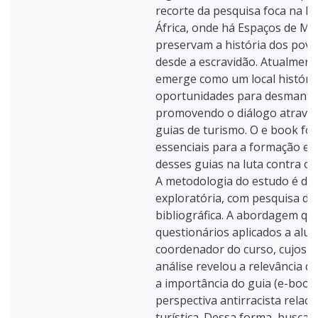
recorte da pesquisa foca na R
África, onde há Espaços de M
preservam a história dos povo
desde a escravidão. Atualment
emerge como um local históric
oportunidades para desmantel
promovendo o diálogo através
guias de turismo. O e book fo
essenciais para a formação e 
desses guias na luta contra o p
A metodologia do estudo é desc
exploratória, com pesquisa de
bibliográfica. A abordagem qu
questionários aplicados a alu
coordenador do curso, cujos d
análise revelou a relevância d
a importância do guia (e-boo
perspectiva antirracista relaci
turística. Dessa forma, busca-