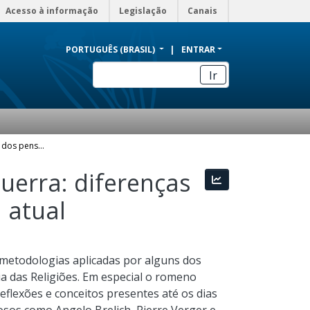
Acesso à informação
Legislação
Canais
PORTUGUÊS (BRASIL)
ENTRAR
Ir
O sagrado e o profano dos pensadores do pós-guerra: diferenças metodológicas e seus impactos na historiografia atual
uerra: diferenças
Estatísticas
 atual
 metodologias aplicadas por alguns dos
a das Religiões. Em especial o romeno
eflexões e conceitos presentes até os dias