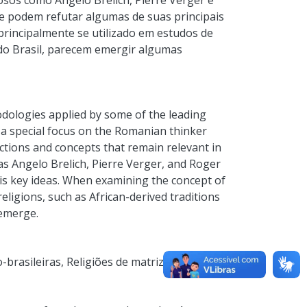
osos como Angelo Brelich, Pierre Verger e
 podem refutar algumas de suas principais
 principalmente se utilizado em estudos de
 do Brasil, parecem emergir algumas
dologies applied by some of the leading
h a special focus on the Romanian thinker
lections and concepts that remain relevant in
s Angelo Brelich, Pierre Verger, and Roger
is key ideas. When examining the concept of
eligions, such as African-derived traditions
 emerge.
o-brasileiras
,
Religiões de matrizes africanas