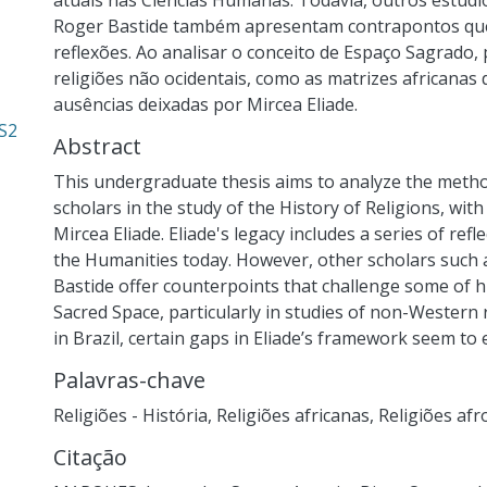
atuais nas Ciências Humanas. Todavia, outros estudi
Roger Bastide também apresentam contrapontos que
reflexões. Ao analisar o conceito de Espaço Sagrado,
religiões não ocidentais, como as matrizes africanas
ausências deixadas por Mircea Eliade.
S2
Abstract
This undergraduate thesis aims to analyze the metho
scholars in the study of the History of Religions, wit
Mircea Eliade. Eliade's legacy includes a series of ref
the Humanities today. However, other scholars such a
Bastide offer counterpoints that challenge some of h
Sacred Space, particularly in studies of non-Western r
in Brazil, certain gaps in Eliade’s framework seem to
Palavras-chave
Religiões - História
,
Religiões africanas
,
Religiões afr
Citação