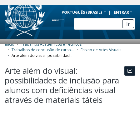
BRAZIL
PORTUGUÊS (BRASIL)
ENTRAR
Simplifique!
Ir
Comunica BR
Participe
Início
Trabalhos Acadêmicos e Técnicos
COMUNIDADES E COLEÇÕES
Acesso à informação
Trabalhos de conclusão de curso de Especialização
Ensino de Artes Visuais
Arte além do visual: possibilidades de inclusão para alunos com deficiências visual através de materiais táteis
Legislação
NAVEGAR
Arte além do visual:
Canais
Esta
ESTATÍSTICAS
possibilidades de inclusão para
SOBRE
alunos com deficiências visual
através de materiais táteis