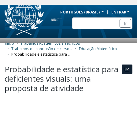
BRAZIL
PORTUGUÊS (BRASIL)
ENTRAR
Simplifique!
Ir
Comunica BR
Participe
Início
Trabalhos Acadêmicos e Técnicos
COMUNIDADES E COLEÇÕES
Acesso à informação
Trabalhos de conclusão de curso de Especialização
Educação Matemática
Probabilidade e estatística para deficientes visuais: uma proposta de atividade
Legislação
NAVEGAR
Probabilidade e estatística para
Canais
Esta
ESTATÍSTICAS
deficientes visuais: uma
SOBRE
proposta de atividade