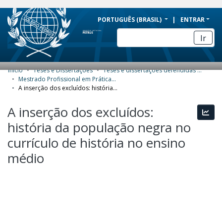
BRAZIL
PORTUGUÊS (BRASIL)
ENTRAR
Simplifique!
Ir
Comunica BR
Participe
Início
Teses e Dissertações
Teses e dissertações defendidas no CPII
COMUNIDADES E COLEÇÕES
Acesso à informação
Mestrado Profissional em Práticas de Educação Básica (MPPEB) - Dissertações
A inserção dos excluídos: história da população negra no currículo de história no ensino médio
Legislação
NAVEGAR
A inserção dos excluídos:
Canais
Esta
ESTATÍSTICAS
história da população negra no
SOBRE
currículo de história no ensino
médio