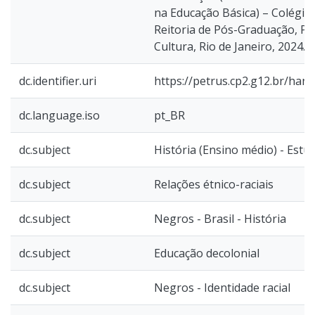
na Educação Básica) – Colégio 
Reitoria de Pós-Graduação, Pe
Cultura, Rio de Janeiro, 2024.
dc.identifier.uri
https://petrus.cp2.g12.br/han
dc.language.iso
pt_BR
dc.subject
História (Ensino médio) - Estu
dc.subject
Relações étnico-raciais
dc.subject
Negros - Brasil - História
dc.subject
Educação decolonial
dc.subject
Negros - Identidade racial