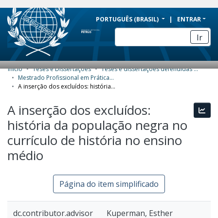
BRAZIL
PORTUGUÊS (BRASIL)
ENTRAR
Simplifique!
Ir
Comunica BR
Participe
Início
Teses e Dissertações
Teses e dissertações defendidas no CPII
COMUNIDADES E COLEÇÕES
Acesso à informação
Mestrado Profissional em Práticas de Educação Básica (MPPEB) - Dissertações
A inserção dos excluídos: história da população negra no currículo de história no ensino médio
Legislação
NAVEGAR
A inserção dos excluídos:
Canais
Esta
ESTATÍSTICAS
história da população negra no
SOBRE
currículo de história no ensino
médio
Página do item simplificado
dc.contributor.advisor
Kuperman, Esther