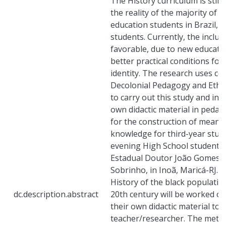
The History curriculum is stil
the reality of the majority of s
education students in Brazil, e
students. Currently, the inclu
favorable, due to new educatio
better practical conditions for
identity. The research uses co
Decolonial Pedagogy and Ethni
to carry out this study and indi
own didactic material in peda
for the construction of meanin
knowledge for third-year stude
evening High School students 
Estadual Doutor João Gomes 
Sobrinho, in Inoã, Maricá-RJ. 
History of the black population
dc.description.abstract
20th century will be worked o
their own didactic material to b
teacher/researcher. The metho