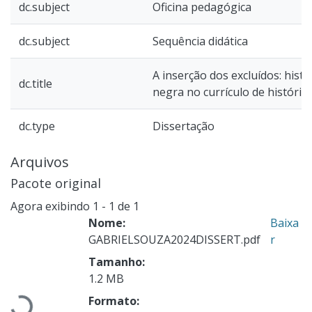
dc.subject
Oficina pedagógica
dc.subject
Sequência didática
A inserção dos excluídos: hist
dc.title
negra no currículo de históri
dc.type
Dissertação
Arquivos
Pacote original
Agora exibindo
1 - 1 de 1
Nome:
Baixa
GABRIELSOUZA2024DISSERT.pdf
r
Tamanho:
1.2 MB
Formato: