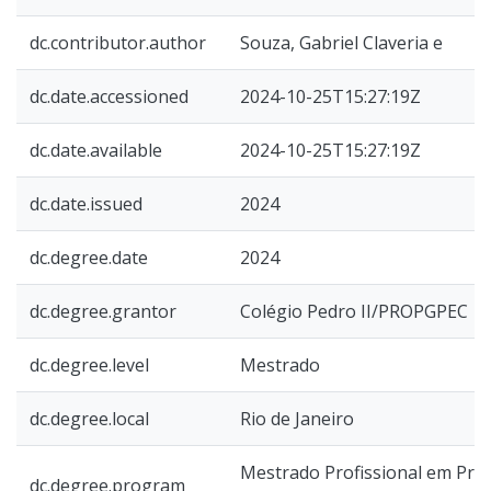
dc.contributor.author
Souza, Gabriel Claveria e
dc.date.accessioned
2024-10-25T15:27:19Z
dc.date.available
2024-10-25T15:27:19Z
dc.date.issued
2024
dc.degree.date
2024
dc.degree.grantor
Colégio Pedro II/PROPGPEC
dc.degree.level
Mestrado
dc.degree.local
Rio de Janeiro
Mestrado Profissional em Prát
dc.degree.program