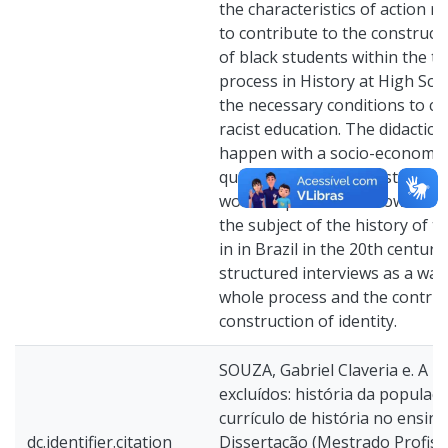
the characteristics of action r
to contribute to the constructi
of black students within the t
process in History at High Sch
the necessary conditions to co
racist education. The didactic 
happen with a socio-economic 
questionnaire for the students
workshops with their own dida
the subject of the history of t
in in Brazil in the 20th century 
structured interviews as a way
whole process and the contrib
construction of identity.
SOUZA, Gabriel Claveria e. A i
excluídos: história da populaç
currículo de história no ensino
dc.identifier.citation
Dissertação (Mestrado Profiss