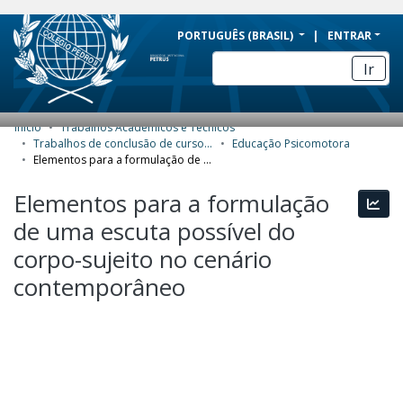
BRAZIL
PORTUGUÊS (BRASIL)
ENTRAR
Simplifique!
Ir
Comunica BR
Participe
Início
Trabalhos Acadêmicos e Técnicos
COMUNIDADES E COLEÇÕES
Acesso à informação
Trabalhos de conclusão de curso de Especialização
Educação Psicomotora
Elementos para a formulação de uma escuta possível do corpo-sujeito no cenário contemporâneo
Legislação
NAVEGAR
Elementos para a formulação
Canais
Esta
ESTATÍSTICAS
de uma escuta possível do
SOBRE
corpo-sujeito no cenário
contemporâneo