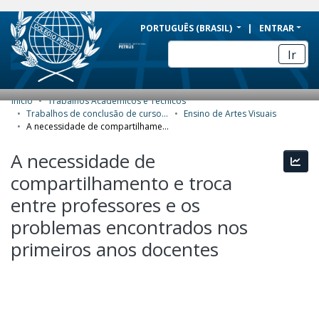
BRAZIL
PORTUGUÊS (BRASIL)
ENTRAR
Simplifique!
Ir
Comunica BR
Participe
Início
Trabalhos Acadêmicos e Técnicos
COMUNIDADES E COLEÇÕES
Acesso à informação
Trabalhos de conclusão de curso de Especialização
Ensino de Artes Visuais
A necessidade de compartilhamento e troca entre professores e os problemas encontrados nos primeiros anos docentes
Legislação
NAVEGAR
A necessidade de
Canais
Esta
ESTATÍSTICAS
compartilhamento e troca
SOBRE
entre professores e os
problemas encontrados nos
primeiros anos docentes