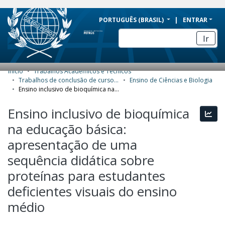
BRAZIL
PORTUGUÊS (BRASIL)
ENTRAR
Simplifique!
Ir
Comunica BR
Participe
Início
Trabalhos Acadêmicos e Técnicos
COMUNIDADES E COLEÇÕES
Acesso à informação
Trabalhos de conclusão de curso de Especialização
Ensino de Ciências e Biologia
Ensino inclusivo de bioquímica na educação básica: apresentação de uma sequência didática sobre proteínas para estudantes deficientes visuais do ensino médio
Legislação
NAVEGAR
Ensino inclusivo de bioquímica
Canais
Esta
ESTATÍSTICAS
na educação básica:
SOBRE
apresentação de uma
sequência didática sobre
proteínas para estudantes
deficientes visuais do ensino
médio