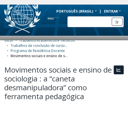
BRAZIL
PORTUGUÊS (BRASIL)
ENTRAR
Simplifique!
Ir
Comunica BR
Participe
Início
Trabalhos Acadêmicos e Técnicos
COMUNIDADES E COLEÇÕES
Acesso à informação
Trabalhos de conclusão de curso de Especialização
Programa de Residência Docente
Legislação
NAVEGAR
Movimentos sociais e ensino de sociologia : a “caneta desmanipuladora” como ferramenta pedagógica
Canais
ESTATÍSTICAS
Movimentos sociais e ensino de
Esta
sociologia : a “caneta
SOBRE
desmanipuladora” como
ferramenta pedagógica