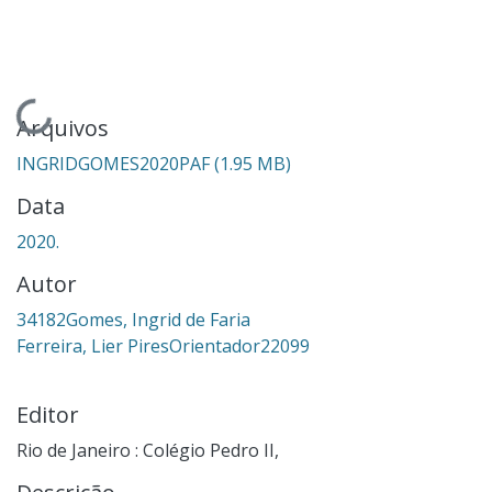
Carregando...
Arquivos
INGRIDGOMES2020PAF
(1.95 MB)
Data
2020.
Autor
34182Gomes, Ingrid de Faria
Ferreira, Lier PiresOrientador22099
Editor
Rio de Janeiro : Colégio Pedro II,