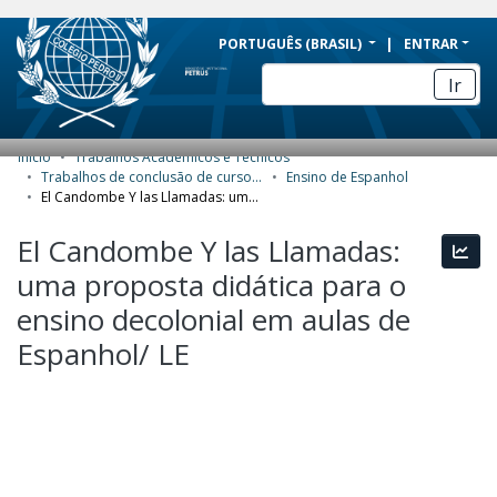
BRAZIL
PORTUGUÊS (BRASIL)
ENTRAR
Simplifique!
Ir
Comunica BR
Participe
Início
Trabalhos Acadêmicos e Técnicos
COMUNIDADES E COLEÇÕES
Acesso à informação
Trabalhos de conclusão de curso de Especialização
Ensino de Espanhol
El Candombe Y las Llamadas: uma proposta didática para o ensino decolonial em aulas de Espanhol/ LE
Legislação
NAVEGAR
El Candombe Y las Llamadas:
Canais
Esta
ESTATÍSTICAS
uma proposta didática para o
SOBRE
ensino decolonial em aulas de
Espanhol/ LE