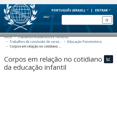
BRAZIL
PORTUGUÊS (BRASIL)
ENTRAR
Simplifique!
Ir
Comunica BR
Participe
Início
Trabalhos Acadêmicos e Técnicos
COMUNIDADES E COLEÇÕES
Acesso à informação
Trabalhos de conclusão de curso de Especialização
Educação Psicomotora
Corpos em relação no cotidiano da educação infantil
Legislação
NAVEGAR
Corpos em relação no cotidiano
Canais
Esta
ESTATÍSTICAS
da educação infantil
SOBRE