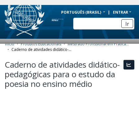
BRAZIL
PORTUGUÊS (BRASIL)
ENTRAR
Simplifique!
Ir
Comunica BR
Participe
Início
Produtos Educacionais
Mestrado Profissional em Práticas de Educação Básica (MPPEB) - Produtos Educacionais
COMUNIDADES E COLEÇÕES
Acesso à informação
Caderno de atividades didático-pedagógicas para o estudo da poesia no ensino médio
Legislação
NAVEGAR
Caderno de atividades didático-
Esta
Canais
pedagógicas para o estudo da
ESTATÍSTICAS
poesia no ensino médio
SOBRE