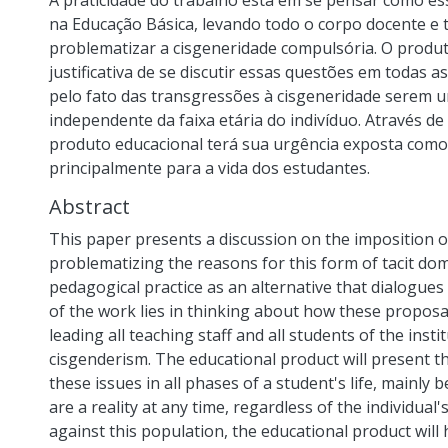
A praticidade do trabalho está em se pensar como es
na Educação Básica, levando todo o corpo docente e t
problematizar a cisgeneridade compulsória. O produto
justificativa de se discutir essas questões em todas a
pelo fato das transgressões à cisgeneridade serem
independente da faixa etária do indivíduo. Através de
produto educacional terá sua urgência exposta como p
principalmente para a vida dos estudantes.
Abstract
This paper presents a discussion on the imposition of
problematizing the reasons for this form of tacit d
pedagogical practice as an alternative that dialogues 
of the work lies in thinking about how these proposal
leading all teaching staff and all students of the ins
cisgenderism. The educational product will present th
these issues in all phases of a student's life, mainl
are a reality at any time, regardless of the individua
against this population, the educational product will