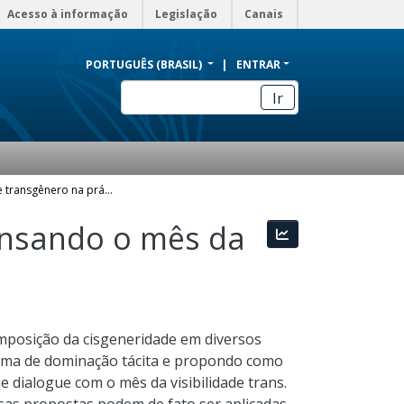
Acesso à informação
Legislação
Canais
PORTUGUÊS (BRASIL)
ENTRAR
Ir
A visibilidade transgênero na prática escolar: pensando o mês da visibilidade trans como um projeto pedagógico
pensando o mês da
Estatísticas
imposição da cisgeneridade em diversos
orma de dominação tácita e propondo como
 dialogue com o mês da visibilidade trans.