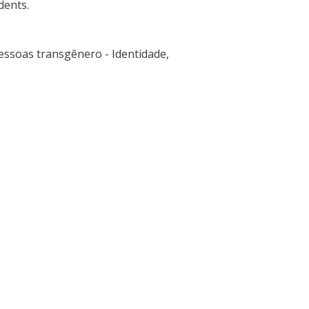
dents.
essoas transgênero - Identidade
,