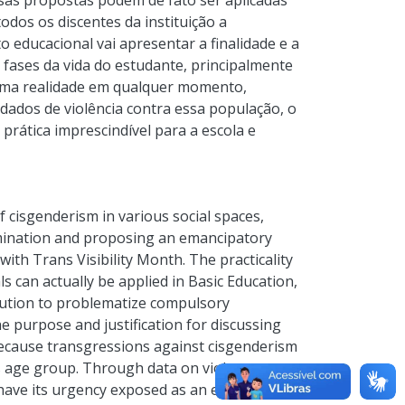
sas propostas podem de fato ser aplicadas
odos os discentes da instituição a
 educacional vai apresentar a finalidade e a
s fases da vida do estudante, principalmente
 uma realidade em qualquer momento,
 dados de violência contra essa população, o
rática imprescindível para a escola e
 cisgenderism in various social spaces,
omination and proposing an emancipatory
with Trans Visibility Month. The practicality
s can actually be applied in Basic Education,
titution to problematize compulsory
e purpose and justification for discussing
y because transgressions against cisgenderism
l's age group. Through data on violence
 have its urgency exposed as an essential