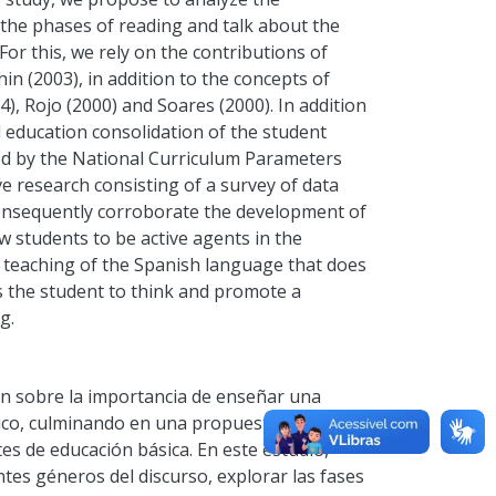
e the phases of reading and talk about the
For this, we rely on the contributions of
n (2003), in addition to the concepts of
14), Rojo (2000) and Soares (2000). In addition
l education consolidation of the student
ided by the National Curriculum Parameters
ve research consisting of a survey of data
onsequently corroborate the development of
w students to be active agents in the
a teaching of the Spanish language that does
ads the student to think and promote a
g.
ón sobre la importancia de enseñar una
ico, culminando en una propuesta didáctica
tes de educación básica. En este estudio,
ntes géneros del discurso, explorar las fases