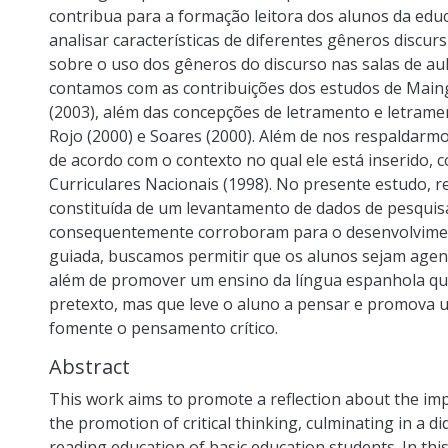
contribua para a formação leitora dos alunos da ed
analisar características de diferentes gêneros discursi
sobre o uso dos gêneros do discurso nas salas de aula
contamos com as contribuições dos estudos de Maing
(2003), além das concepções de letramento e letramen
Rojo (2000) e Soares (2000). Além de nos respaldarm
de acordo com o contexto no qual ele está inserido
Curriculares Nacionais (1998). No presente estudo, r
constituída de um levantamento de dados de pesqui
consequentemente corroboram para o desenvolviment
guiada, buscamos permitir que os alunos sejam agent
além de promover um ensino da língua espanhola qu
pretexto, mas que leve o aluno a pensar e promova
fomente o pensamento crítico.
Abstract
This work aims to promote a reflection about the im
the promotion of critical thinking, culminating in a d
reading education of basic education students. In thi