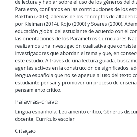
de lectura y hablar sobre el uso de los géneros del di
Para esto, confiamos en las contribuciones de los es
Bakthin (2003), además de los conceptos de alfabetiza
por Kleiman (2014), Rojo (2000) y Soares (2000). Adem
educación global del estudiante de acuerdo con el co
las orientaciones de los Parámetros Curriculares Naci
realizamos una investigación cualitativa que consist
investigadores que abordan el tema y que, en consec
este estudio. A través de una lectura guiada, buscamo
agentes activos en la construcción de significados,
lengua española que no se apegue al uso del texto c
estudiante pensar y promover un proceso de enseña
pensamiento crítico.
Palavras-chave
Língua espanhola
,
Letramento crítico
,
Gêneros discu
docente
,
Currículo escolar
Citação