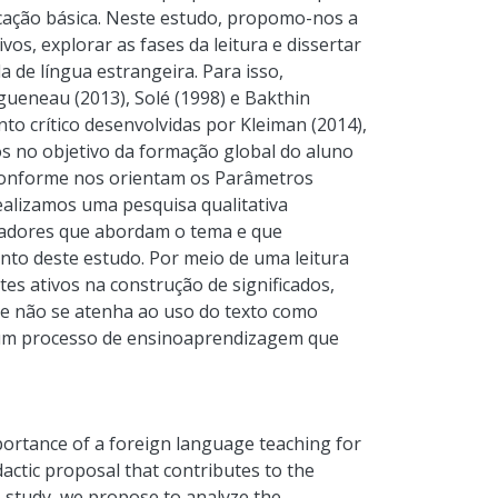
ucação básica. Neste estudo, propomo-nos a
vos, explorar as fases da leitura e dissertar
 de língua estrangeira. Para isso,
ueneau (2013), Solé (1998) e Bakthin
to crítico desenvolvidas por Kleiman (2014),
os no objetivo da formação global do aluno
, conforme nos orientam os Parâmetros
ealizamos uma pesquisa qualitativa
sadores que abordam o tema e que
o deste estudo. Por meio de uma leitura
es ativos na construção de significados,
e não se atenha ao uso do texto como
 um processo de ensinoaprendizagem que
portance of a foreign language teaching for
idactic proposal that contributes to the
s study, we propose to analyze the