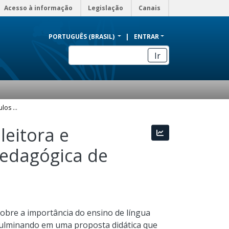
Acesso à informação
Legislação
Canais
PORTUGUÊS (BRASIL)
ENTRAR
Ir
Em quem você coloca os óculos Troll? Formação leitora e pensamento crítico em uma proposta didático-pedagógica de língua espanhola
leitora e
Estatísticas
pedagógica de
sobre a importância do ensino de língua
culminando em uma proposta didática que