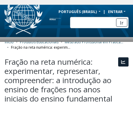
BRAZIL
PORTUGUÊS (BRASIL)
ENTRAR
Simplifique!
Ir
Comunica BR
Participe
Início
Produtos Educacionais
Mestrado Profissional em Práticas de Educação Básica (MPPEB) - Produtos Educacionais
COMUNIDADES E COLEÇÕES
Acesso à informação
Fração na reta numérica: experimentar, representar, compreender: a introdução ao ensino de frações nos anos iniciais do ensino fundamental
Legislação
NAVEGAR
Fração na reta numérica:
Esta
Canais
experimentar, representar,
ESTATÍSTICAS
compreender: a introdução ao
SOBRE
ensino de frações nos anos
iniciais do ensino fundamental