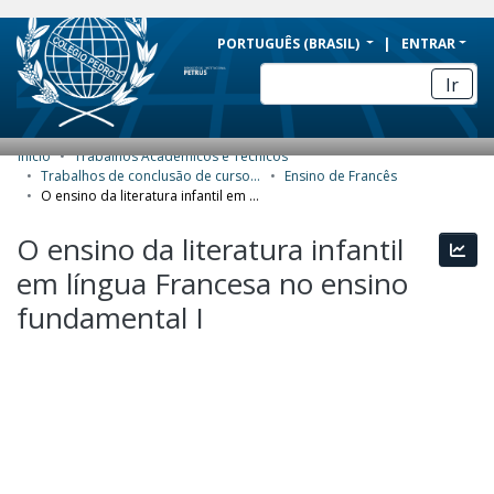
BRAZIL
PORTUGUÊS (BRASIL)
ENTRAR
Simplifique!
Ir
Comunica BR
Participe
Início
Trabalhos Acadêmicos e Técnicos
COMUNIDADES E COLEÇÕES
Acesso à informação
Trabalhos de conclusão de curso de Especialização
Ensino de Francês
O ensino da literatura infantil em língua Francesa no ensino fundamental I
Legislação
NAVEGAR
O ensino da literatura infantil
Canais
Esta
ESTATÍSTICAS
em língua Francesa no ensino
SOBRE
fundamental I