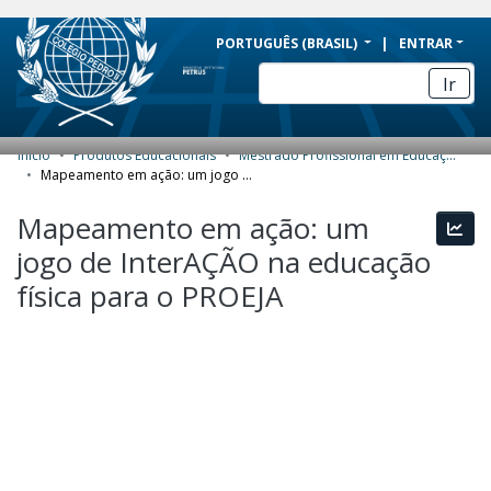
BRAZIL
PORTUGUÊS (BRASIL)
ENTRAR
Simplifique!
Ir
Comunica BR
Participe
Início
Produtos Educacionais
Mestrado Profissional em Educação Profissional e Tecnológica (ProfEPT) - Produtos Educacionais
COMUNIDADES E COLEÇÕES
Acesso à informação
Mapeamento em ação: um jogo de InterAÇÃO na educação física para o PROEJA
Legislação
NAVEGAR
Mapeamento em ação: um
Esta
Canais
jogo de InterAÇÃO na educação
ESTATÍSTICAS
física para o PROEJA
SOBRE