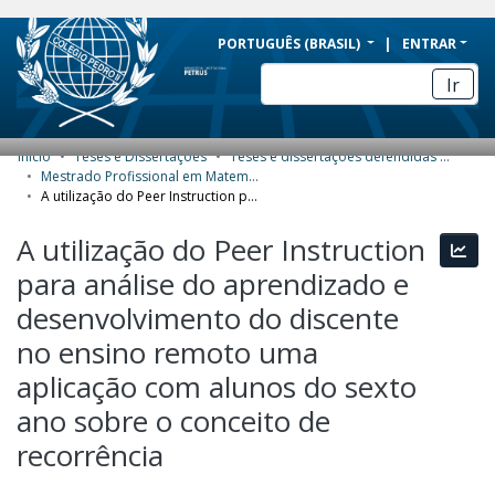
BRAZIL
PORTUGUÊS (BRASIL)
ENTRAR
Simplifique!
Ir
Comunica BR
Participe
Início
Teses e Dissertações
Teses e dissertações defendidas no CPII
COMUNIDADES E COLEÇÕES
Acesso à informação
Mestrado Profissional em Matemática (PROFMAT) - Dissertações
A utilização do Peer Instruction para análise do aprendizado e desenvolvimento do discente no ensino remoto uma aplicação com alunos do sexto ano sobre o conceito de recorrência
Legislação
NAVEGAR
A utilização do Peer Instruction
Canais
Esta
ESTATÍSTICAS
para análise do aprendizado e
SOBRE
desenvolvimento do discente
no ensino remoto uma
aplicação com alunos do sexto
ano sobre o conceito de
recorrência