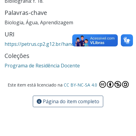
Bibliografia: f. 18.
Palavras-chave
Biologia
,
Água
,
Aprendizagem
URI
https://petrus.cp2.g12.br/handle/123456789/2230
Coleções
Programa de Residência Docente
Este item está licenciado na
CC BY-NC-SA 4.0
Página do item completo