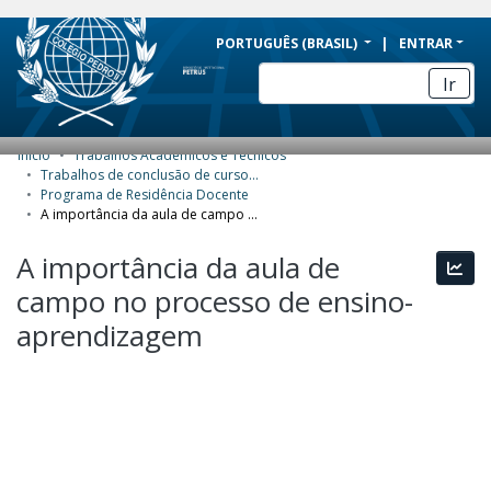
BRAZIL
PORTUGUÊS (BRASIL)
ENTRAR
Simplifique!
Ir
Comunica BR
Participe
Início
Trabalhos Acadêmicos e Técnicos
COMUNIDADES E COLEÇÕES
Acesso à informação
Trabalhos de conclusão de curso de Especialização
Programa de Residência Docente
Legislação
NAVEGAR
A importância da aula de campo no processo de ensino-aprendizagem
Canais
ESTATÍSTICAS
A importância da aula de
Esta
campo no processo de ensino-
SOBRE
aprendizagem