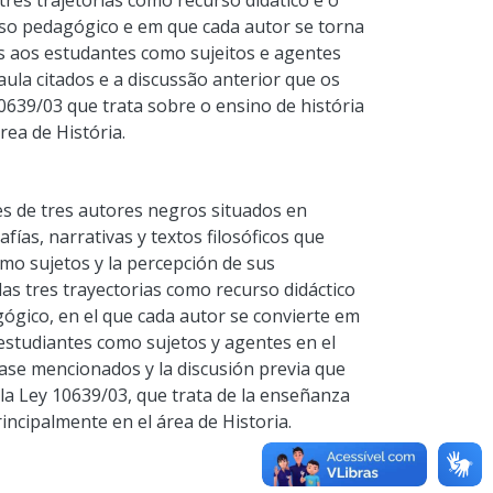
três trajetórias como recurso didático e o
so pedagógico e em que cada autor se torna
s aos estudantes como sujeitos e agentes
aula citados e a discussão anterior que os
39/03 que trata sobre o ensino de história
rea de História.
des de tres autores negros situados en
ías, narrativas y textos filosóficos que
mo sujetos y la percepción de sus
 las tres trayectorias como recurso didáctico
gógico, en el que cada autor se convierte em
estudiantes como sujetos y agentes en el
clase mencionados y la discusión previa que
a Ley 10639/03, que trata de la enseñanza
principalmente en el área de Historia.