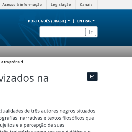
Acesso à informação
Legislação
Canais
PORTUGUÊS (BRASIL)
ENTRAR
Ir
Biografias escravas: a trajetória de negros escravizados na América
avizados na
Estatísticas
ectualidades de três autores negros situados
afías, narrativas e textos filosóficos que
ujeitos e a percepção de suas