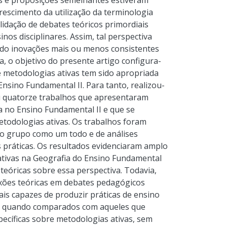
s e proposições semelhantes estiveram
escimento da utilização da terminologia
lidação de debates teóricos primordiais
nos disciplinares. Assim, tal perspectiva
zido inovações mais ou menos consistentes
a, o objetivo do presente artigo configura-
 metodologias ativas tem sido apropriada
nsino Fundamental II. Para tanto, realizou-
zou quatorze trabalhos que apresentaram
a no Ensino Fundamental II e que se
etodologias ativas. Os trabalhos foram
m o grupo como um todo e de análises
s práticas. Os resultados evidenciaram amplo
ativas na Geografia do Ensino Fundamental
 teóricas sobre essa perspectiva. Todavia,
xões teóricas em debates pedagógicos
is capazes de produzir práticas de ensino
s, quando comparados com aqueles que
pecíficas sobre metodologias ativas, sem