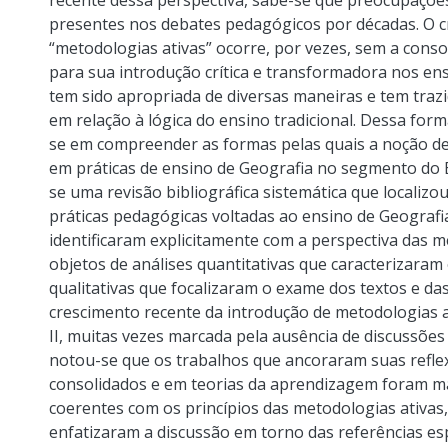
recente dessa perspectiva, sabe-se que preocupaçõe
presentes nos debates pedagógicos por décadas. O cr
“metodologias ativas” ocorre, por vezes, sem a conso
para sua introdução crítica e transformadora nos ensi
tem sido apropriada de diversas maneiras e tem tra
em relação à lógica do ensino tradicional. Dessa form
se em compreender as formas pelas quais a noção de
em práticas de ensino de Geografia no segmento do E
se uma revisão bibliográfica sistemática que locali
práticas pedagógicas voltadas ao ensino de Geografi
identificaram explicitamente com a perspectiva das m
objetos de análises quantitativas que caracterizara
qualitativas que focalizaram o exame dos textos e da
crescimento recente da introdução de metodologias 
II, muitas vezes marcada pela ausência de discussões
notou-se que os trabalhos que ancoraram suas refle
consolidados e em teorias da aprendizagem foram ma
coerentes com os princípios das metodologias ativa
enfatizaram a discussão em torno das referências es