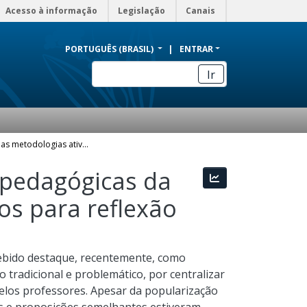
Acesso à informação
Legislação
Canais
PORTUGUÊS (BRASIL)
ENTRAR
Ir
A inserção das metodologias ativas em práticas pedagógicas da geografia no ensino fundamental II: alguns pontos para reflexão
 pedagógicas da
Estatísticas
os para reflexão
cebido destaque, recentemente, como
 tradicional e problemático, por centralizar
elos professores. Apesar da popularização