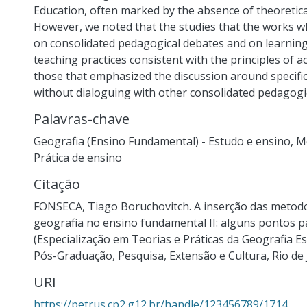
Education, often marked by the absence of theoretica
However, we noted that the studies that the works wh
on consolidated pedagogical debates and on learnin
teaching practices consistent with the principles of
those that emphasized the discussion around specifi
without dialoguing with other consolidated pedagogi
Palavras-chave
Geografia (Ensino Fundamental) - Estudo e ensino
,
Me
Prática de ensino
Citação
FONSECA, Tiago Boruchovitch. A inserção das metodo
geografia no ensino fundamental II: alguns pontos par
(Especialização em Teorias e Práticas da Geografia Esc
Pós-Graduação, Pesquisa, Extensão e Cultura, Rio de 
URI
https://petrus.cp2.g12.br/handle/123456789/1714