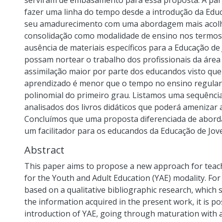
serviram de embasamento para essa proposta. A part
fazer uma linha do tempo desde a introdução da Educ
seu amadurecimento com uma abordagem mais acolhe
consolidação como modalidade de ensino nos termos 
ausência de materiais específicos para a Educação de
possam nortear o trabalho dos profissionais da áre
assimilação maior por parte dos educandos visto que
aprendizado é menor que o tempo no ensino regular,
polinomial do primeiro grau. Listamos uma sequência
analisados dos livros didáticos que poderá amenizar
Concluímos que uma proposta diferenciada de abord
um facilitador para os educandos da Educação de Jove
Abstract
This paper aims to propose a new approach for teach
for the Youth and Adult Education (YAE) modality. For
based on a qualitative bibliographic research, which 
the information acquired in the present work, it is po
introduction of YAE, going through maturation with