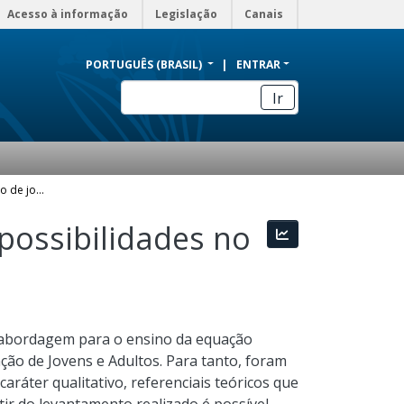
Acesso à informação
Legislação
Canais
PORTUGUÊS (BRASIL)
ENTRAR
Ir
A matemática na educação de jovens e adultos: possibilidades no ensino da equação do primeiro grau
possibilidades no
Estatísticas
 abordagem para o ensino da equação
ção de Jovens e Adultos. Para tanto, foram
caráter qualitativo, referenciais teóricos que