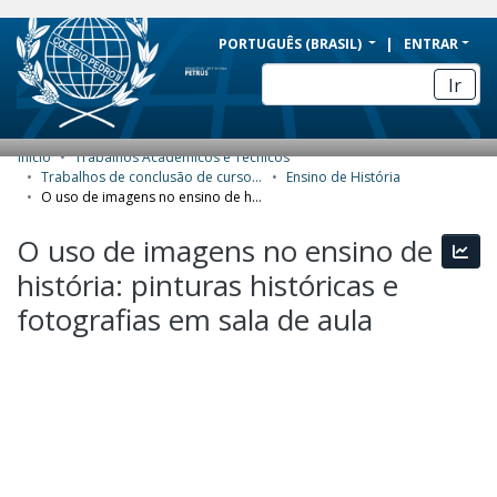
BRAZIL
PORTUGUÊS (BRASIL)
ENTRAR
Simplifique!
Ir
Comunica BR
Participe
Início
Trabalhos Acadêmicos e Técnicos
COMUNIDADES E COLEÇÕES
Acesso à informação
Trabalhos de conclusão de curso de Especialização
Ensino de História
O uso de imagens no ensino de história: pinturas históricas e fotografias em sala de aula
Legislação
NAVEGAR
O uso de imagens no ensino de
Canais
Esta
ESTATÍSTICAS
história: pinturas históricas e
SOBRE
fotografias em sala de aula